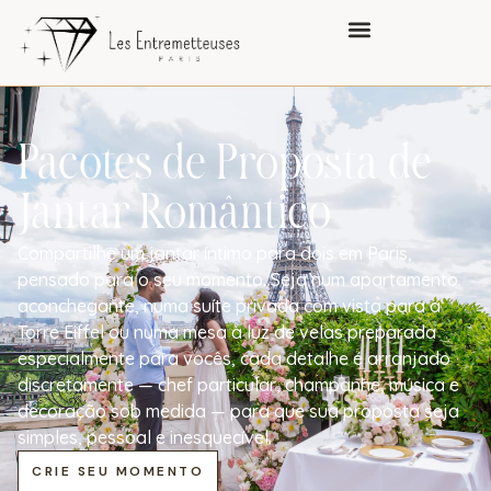
o
conteúdo
Pacotes de Proposta de
Jantar Romântico
Compartilhe um jantar íntimo para dois em Paris,
pensado para o seu momento. Seja num apartamento
aconchegante, numa suíte privada com vista para a
Torre Eiffel ou numa mesa à luz de velas preparada
especialmente para vocês, cada detalhe é arranjado
discretamente — chef particular, champanhe, música e
decoração sob medida — para que sua proposta seja
simples, pessoal e inesquecível.
CRIE SEU MOMENTO