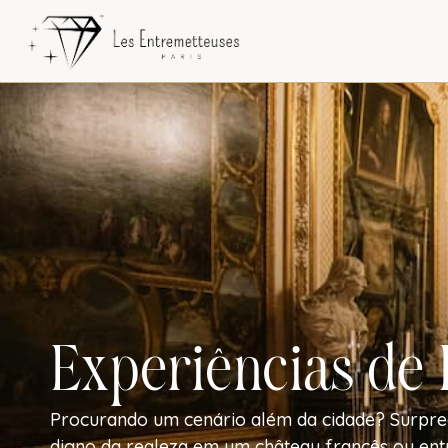
o
conteúdo
Experiências de 
Procurando um cenário além da cidade? Surpr
digno da realeza em um château francês ou ent