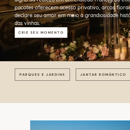
pacotes oferecem acesso privativo, arcos flor
declare seu amor em meio à grandiosidade hist
das vinhas.
CRIE SEU MOMENTO
PARQUES E JARDINS
JANTAR ROMÂNTICO