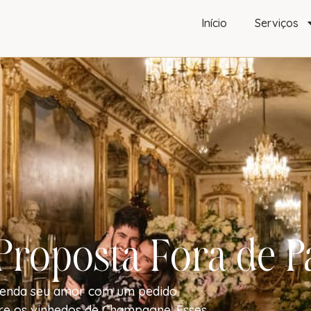
Início
Serviços
Proposta Fora de P
eenda seu amor com um pedido
re os vinhedos de Champagne. Esses