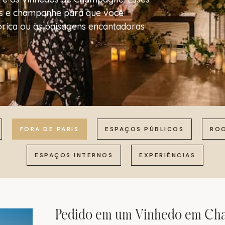
ais e champanhe para que você
órica ou às paisagens encantadoras
FORA DE PARIS
ESPAÇOS PÚBLICOS
RO
ESPAÇOS INTERNOS
EXPERIÊNCIAS
Pedido em um Vinhedo em C