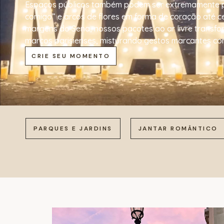
Espaços públicos também podem ser extremamente pe
comigo” e arcos de flores em forma de coração até c
margens do Sena, nossos pacotes ao ar livre transf
marcos parisienses, misturando gestos marcantes co
CRIE SEU MOMENTO
PARQUES E JARDINS
JANTAR ROMÂNTICO