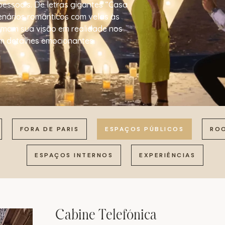
ssoais. De letras gigantes “Casa
enários românticos com velas às
ormam sua visão em realidade nos
m detalhes emocionantes.
FORA DE PARIS
ESPAÇOS PÚBLICOS
RO
ESPAÇOS INTERNOS
EXPERIÊNCIAS
Cabine Telefónica