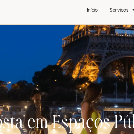
Início
Serviços
osta em Espaços Pú