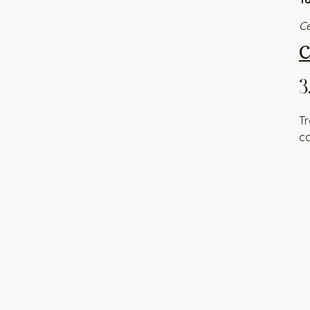
Ce
C
3
Tr
ca