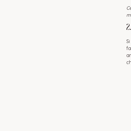
Ce
mo
2
Si
fa
am
ch