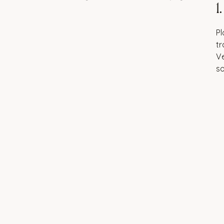
1
Pl
tr
Ve
so