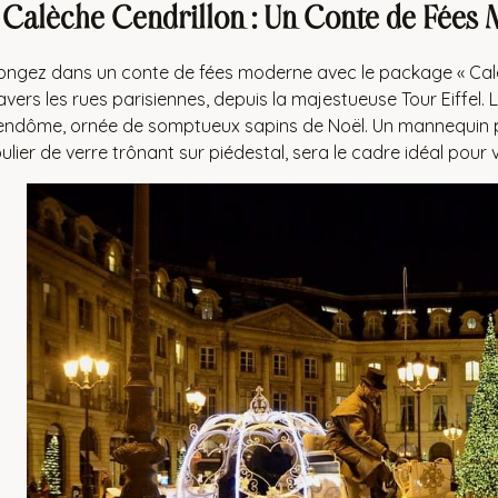
.
Calèche Cendrillon : Un Conte de Fées
ongez dans un conte de fées moderne avec le package « Cal
avers les rues parisiennes, depuis la majestueuse Tour Eiffel
ndôme, ornée de somptueux sapins de Noël. Un mannequin por
ulier de verre trônant sur piédestal, sera le cadre idéal po